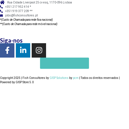
Rua Cidade Liverpool 25 cv esq, 1170-096 Lisboa
+351 217 952 414 *
+351 919 377 209 **
jobs@fishconsultores.pt
*(Custo de Chamada para rede fixa nacional)
**(Custo de Chamada para rede móvel nacional)
Siga-nos
Pedir Orçamento
Copyright 2025 | Fish Consultores by
GISP Solutions
by
pcm
| Todos os direitos reservados |
Powered by GISP Store 5.0